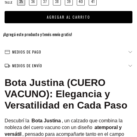
35
36
37
38
39
40
41
TALLE
¡Agregá este producto y
tenés envío gratis!
MEDIOS DE PAGO
MEDIOS DE ENVÍO
Bota Justina (CUERO
VACUNO): Elegancia y
Versatilidad en Cada Paso
Descubrí la
Bota Justina
, un calzado que combina la
nobleza del cuero vacuno con un diseño
atemporal y
versátil
, pensado para acompañarte tanto en el campo