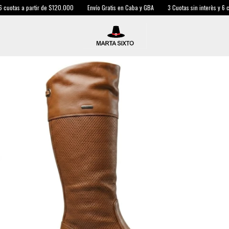
cuotas a partir de $120.000
Envío Gratis en Caba y GBA
3 Cuotas sin interès y 6 cu