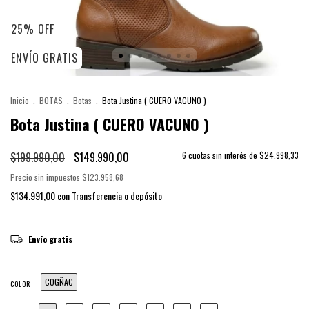
25
%
OFF
ENVÍO GRATIS
Inicio
.
BOTAS
.
Botas
.
Bota Justina ( CUERO VACUNO )
Bota Justina ( CUERO VACUNO )
$199.990,00
$149.990,00
6
cuotas sin interés de
$24.998,33
Precio sin impuestos
$123.958,68
$134.991,00
con
Transferencia o depósito
Envío gratis
COGÑAC
COLOR