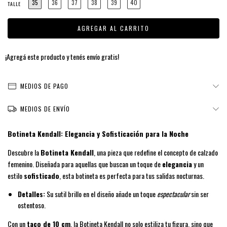
35
36
37
38
39
40
TALLE
¡Agregá este producto y
tenés envío gratis!
MEDIOS DE PAGO
MEDIOS DE ENVÍO
Botineta Kendall: Elegancia y Sofisticación para la Noche
Descubre la
Botineta Kendall
, una pieza que redefine el concepto de calzado
femenino. Diseñada para aquellas que buscan un toque de
elegancia
y un
estilo
sofisticado
, esta botineta es perfecta para tus salidas nocturnas.
Detalles:
Su sutil brillo en el diseño añade un toque
espectacular
sin ser
ostentoso.
Con un
taco de 10 cm
, la Botineta Kendall no solo estiliza tu figura, sino que