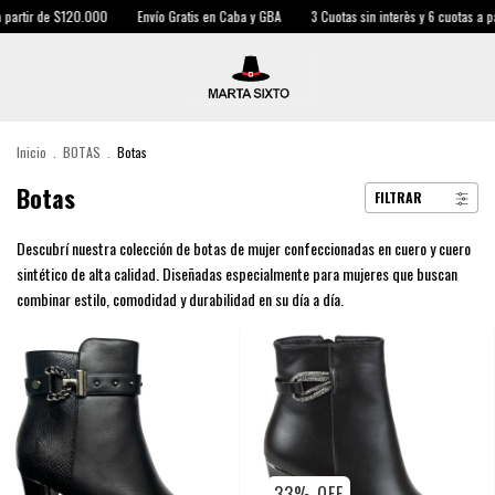
r de $120.000
Envío Gratis en Caba y GBA
3 Cuotas sin interès y 6 cuotas a partir d
Inicio
.
BOTAS
.
Botas
Botas
FILTRAR
Descubrí nuestra colección de botas de mujer confeccionadas en cuero y cuero
sintético de alta calidad. Diseñadas especialmente para mujeres que buscan
combinar estilo, comodidad y durabilidad en su día a día.
33
%
OFF