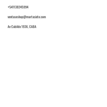
+541138245994
ventaseshop@martasixto.com
Av Cabildo 1936, CABA