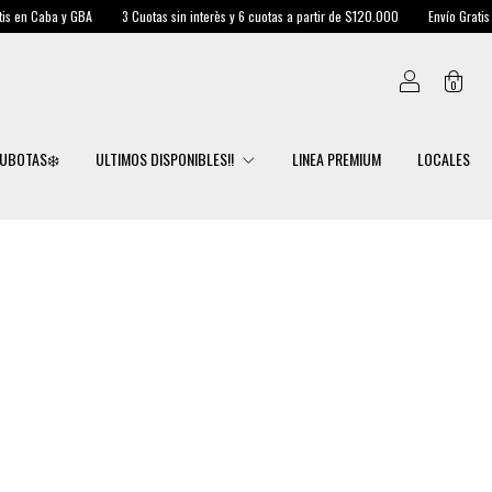
BA
3 Cuotas sin interès y 6 cuotas a partir de $120.000
Envío Gratis en Caba y GBA
0
UBOTAS❄️
ULTIMOS DISPONIBLES!!
LINEA PREMIUM
LOCALES