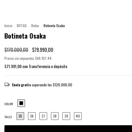
Inicio
.
BOTAS
.
Botas
.
Botineta Osaka
Botineta Osaka
$170.000,00
$79.990,00
Precio sin impuestos
$66.107,44
$71.991,00
con
Transferencia o depósito
Envío gratis
superando los
$120.000,00
COLOR
35
36
37
38
39
40
TALLE