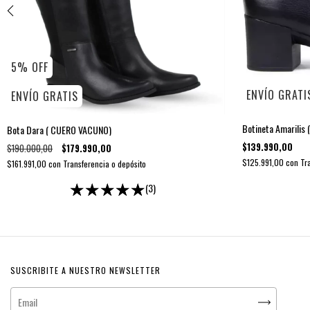
5
%
OFF
ENVÍO GRATI
ENVÍO GRATIS
Botineta Amarili
Bota Dara ( CUERO VACUNO)
$139.990,00
$190.000,00
$179.990,00
$125.991,00
con
Tr
$161.991,00
con
Transferencia o depósito
(3)
SUSCRIBITE A NUESTRO NEWSLETTER