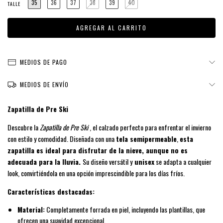
35
36
37
38
39
40
TALLE
MEDIOS DE PAGO
MEDIOS DE ENVÍO
Zapatilla de Pre Ski
Descubre la
Zapatilla de Pre Ski
, el calzado perfecto para enfrentar el invierno
con estilo y comodidad. Diseñada con una
tela semipermeable
,
esta
zapatilla es ideal para disfrutar de la nieve, aunque no es
adecuada para la lluvia.
Su diseño versátil y
unisex
se adapta a cualquier
look, convirtiéndola en una opción imprescindible para los días fríos.
Características destacadas:
Material:
Completamente forrada en piel, incluyendo las plantillas, que
ofrecen una suavidad excepcional.