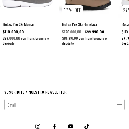
17
%
OFF
27
Botas Pre Ski Moscu
Botas Pre Ski Himalaya
Bota
$110.000,00
$120.000,00
$99.990,00
$110
$99.000,00
con
Transferencia o
$89.991,00
con
Transferencia o
$71.
depósito
depósito
depós
SUSCRIBITE A NUESTRO NEWSLETTER