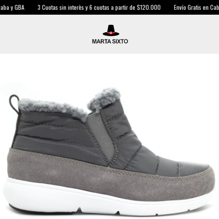
a y GBA
3 Cuotas sin interès y 6 cuotas a partir de $120.000
Envío Gratis en Caba 