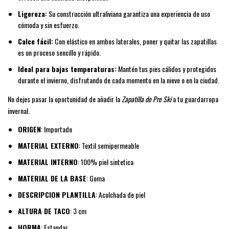
Ligereza:
Su construcción ultraliviana garantiza una experiencia de uso
cómoda y sin esfuerzo.
Calce fácil:
Con elástico en ambos laterales, poner y quitar las zapatillas
es un proceso sencillo y rápido.
Ideal para bajas temperaturas:
Mantén tus pies cálidos y protegidos
durante el invierno, disfrutando de cada momento en la nieve o en la ciudad.
No dejes pasar la oportunidad de añadir la
Zapatilla de Pre Ski
a tu guardarropa
invernal.
ORIGEN
: Importado
MATERIAL EXTERNO
: Textil semipermeable
MATERIAL INTERNO
: 100% piel sintetica
MATERIAL DE LA BASE
: Goma
DESCRIPCION PLANTILLA
: Acolchada de piel
ALTURA DE TACO
: 3 cm
HORMA
: Estandar