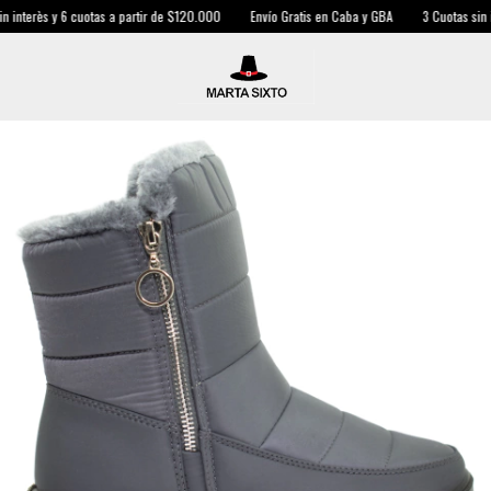
y 6 cuotas a partir de $120.000
Envío Gratis en Caba y GBA
3 Cuotas sin interès y 