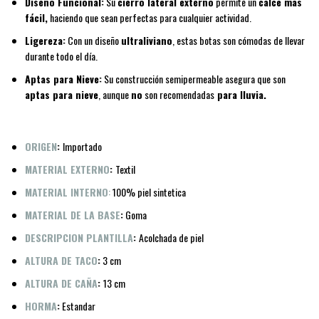
Diseño Funcional:
Su
cierro lateral externo
permite un
calce más
fácil,
haciendo que sean perfectas para cualquier actividad.
Ligereza:
Con un diseño
ultraliviano
, estas botas son cómodas de llevar
durante todo el día.
Aptas para Nieve:
Su construcción semipermeable asegura que son
aptas para nieve
, aunque
no
son recomendadas
para lluvia.
ORIGEN
:
Importado
MATERIAL EXTERNO
:
Textil
MATERIAL INTERNO
:
100% piel sintetica
MATERIAL DE LA BASE
:
Goma
DESCRIPCION PLANTILLA
:
Acolchada de piel
ALTURA DE TACO
:
3 cm
ALTURA DE CAÑA
:
13 cm
HORMA
:
Estandar