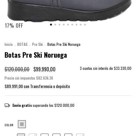
17
%
OFF
Inicio
.
BOTAS
.
Pre Ski
.
Botas Pre Ski Noruega
Botas Pre Ski Noruega
$120.000,00
$99.990,00
3
cuotas sin interés de
$33.330,00
Precio sin impuestos
$82.636,36
$89.991,00
con
Transferencia o depósito
Envío gratis
superando los
$120.000,00
COLOR