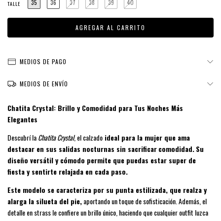
35
36
37
38
39
40
TALLE
MEDIOS DE PAGO
MEDIOS DE ENVÍO
Chatita Crystal: Brillo y Comodidad para Tus Noches Más
Elegantes
Descubrí la
Chatita Crystal
, el calzado
ideal para la mujer que ama
destacar en sus salidas nocturnas sin sacrificar
comodidad.
Su
diseño versátil y cómodo permite que puedas estar super de
fiesta y sentirte relajada en cada paso.
Este modelo se caracteriza por su punta estilizada, que realza y
alarga la silueta del pie,
aportando un toque de sofisticación. Además, el
detalle en strass le confiere un brillo único, haciendo que cualquier outfit luzca