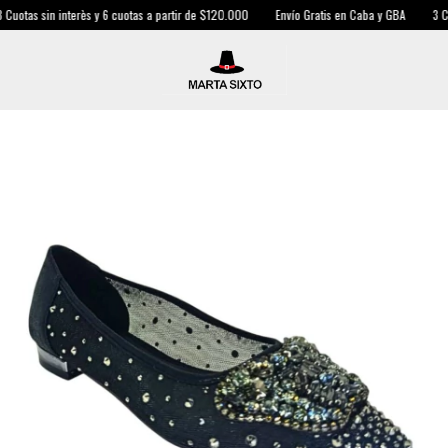
uotas sin interès y 6 cuotas a partir de $120.000
Envío Gratis en Caba y GBA
3 Cuot