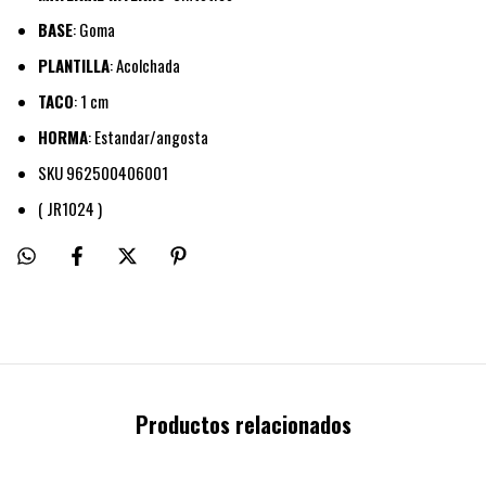
BASE
: Goma
PLANTILLA
: Acolchada
TACO
: 1 cm
HORMA
: Estandar/angosta
SKU 962500406001
( JR1024 )
Productos relacionados