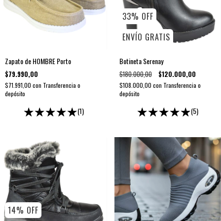
33
%
OFF
ENVÍO GRATIS
Zapato de HOMBRE Porto
Botineta Serenay
$79.990,00
$180.000,00
$120.000,00
$71.991,00
con
Transferencia o
$108.000,00
con
Transferencia o
depósito
depósito
(1)
(5)
14
%
OFF