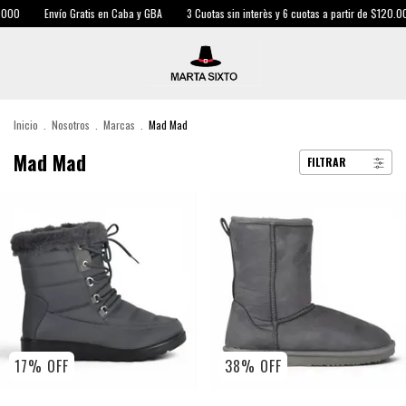
 Gratis en Caba y GBA
3 Cuotas sin interès y 6 cuotas a partir de $120.000
Envío G
Inicio
.
Nosotros
.
Marcas
.
Mad Mad
Mad Mad
FILTRAR
17
%
OFF
38
%
OFF