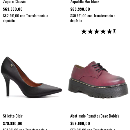
Zapato Classic
Zapatilla Max black
$69.990,00
$89.990,00
$62.991,00
con
Transferencia o
$80.991,00
con
Transferencia o
depósito
depósito
(1)
Stiletto Bleir
Abotinado Renatto (Base Doble)
$79.990,00
$59.990,00
$71.991,00
con
Transferencia o
$53.991,00
con
Transferencia o