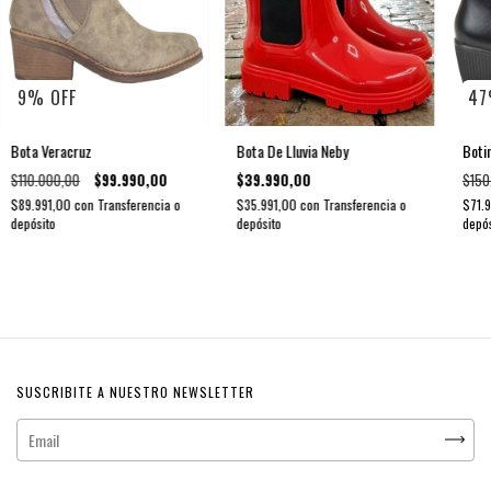
9
%
OFF
47
Bota Veracruz
Bota De Lluvia Neby
Botin
$110.000,00
$99.990,00
$39.990,00
$150
$89.991,00
con
Transferencia o
$35.991,00
con
Transferencia o
$71.
depósito
depósito
depós
SUSCRIBITE A NUESTRO NEWSLETTER