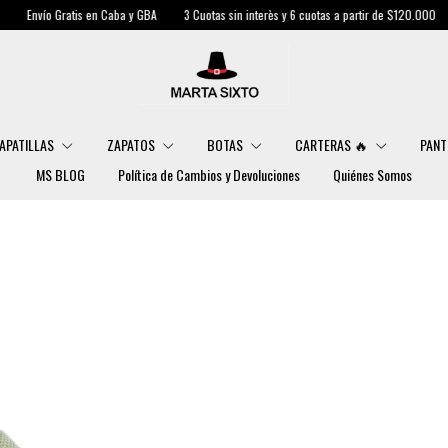
en Caba y GBA
3 Cuotas sin interès y 6 cuotas a partir de $120.000
Envío Gratis en
APATILLAS
ZAPATOS
BOTAS
CARTERAS 🔥
PANT
MS BLOG
Política de Cambios y Devoluciones
Quiénes Somos