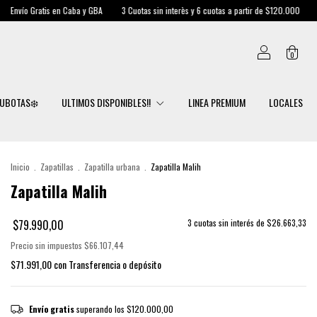
 Caba y GBA
3 Cuotas sin interès y 6 cuotas a partir de $120.000
Envío Gratis en Ca
0
UBOTAS❄️
ULTIMOS DISPONIBLES!!
LINEA PREMIUM
LOCALES
Inicio
.
Zapatillas
.
Zapatilla urbana
.
Zapatilla Malih
Zapatilla Malih
$79.990,00
3
cuotas sin interés de
$26.663,33
Precio sin impuestos
$66.107,44
$71.991,00
con
Transferencia o depósito
Envío gratis
superando los
$120.000,00