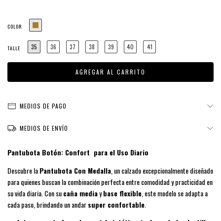
COLOR
35
36
37
38
39
40
41
TALLE
MEDIOS DE PAGO
MEDIOS DE ENVÍO
Pantubota Botón: Confort para el Uso Diario
Descubre la
Pantubota Con Medalla
, un calzado excepcionalmente diseñado
para quienes buscan la combinación perfecta entre comodidad y practicidad en
su vida diaria. Con su
caña media
y
base flexible
, este modelo se adapta a
cada paso, brindando un andar
super confortable
.