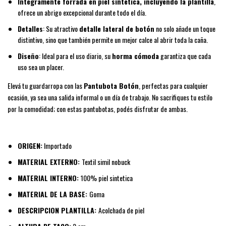
Integramente forrada en
piel sintética, incluyendo la plantilla
,
ofrece un abrigo excepcional durante todo el día.
Detalles
: Su atractivo
detalle lateral de botón
no solo añade un toque
distintivo, sino que también permite un mejor calce al abrir toda la caña.
Diseño
: Ideal para el uso diario, su
horma cómoda
garantiza que cada
uso sea un placer.
Elevá tu guardarropa con las
Pantubota Botón
, perfectas para cualquier
ocasión, ya sea una salida informal o un día de trabajo. No sacrifiques tu estilo
por la comodidad; con estas pantubotas, podés disfrutar de ambas.
ORIGEN:
Importado
MATERIAL EXTERNO:
Textil simil nobuck
MATERIAL INTERNO:
100% piel sintetica
MATERIAL DE LA BASE:
Goma
DESCRIPCION PLANTILLA:
Acolchada de piel