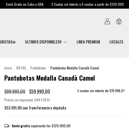
ba y GBA
3 Cuotas sin interès y 6 cuotas a partir de $120.000
Envío Gratis en Caba
0
UBOTAS❄️
ULTIMOS DISPONIBLES!!
LINEA PREMIUM
LOCALES
Inicio
.
BOTAS
.
Pantubotas
.
Pantubotas Medalla Canadà Camel
Pantubotas Medalla Canadà Camel
$99.990,00
$59.990,00
3
cuotas sin interés de
$19.996,67
Precio sin impuestos
$49.578,51
$53.991,00
con
Transferencia o depósito
Envío gratis
superando los
$120.000,00