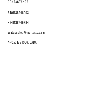
CONTACTÁNOS
5491138246003
+541138245994
ventaseshop@martasixto.com
Av Cabildo 1936, CABA