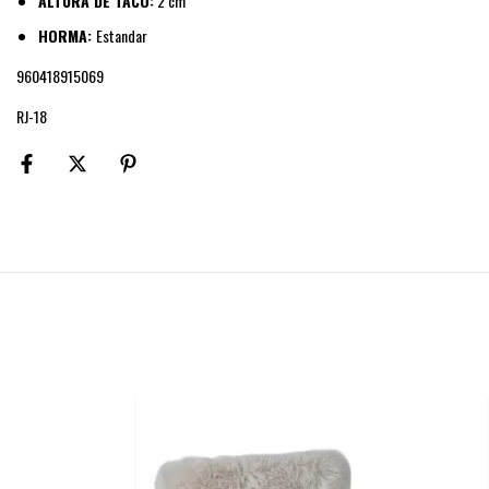
ALTURA DE TACO:
2 cm
HORMA:
Estandar
960418915069
RJ-18