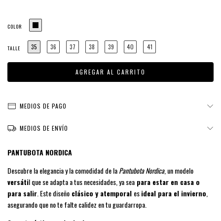
COLOR
35
36
37
38
39
40
41
TALLE
MEDIOS DE PAGO
MEDIOS DE ENVÍO
PANTUBOTA NORDICA
Descubre la elegancia y la comodidad de la
Pantubota Nordica
, un modelo
versáti
l que se adapta a tus necesidades, ya sea
para estar en casa o
para salir
. Este diseño
clásico y atemporal
es
ideal para el invierno
,
asegurando que no te falte calidez en tu guardarropa.