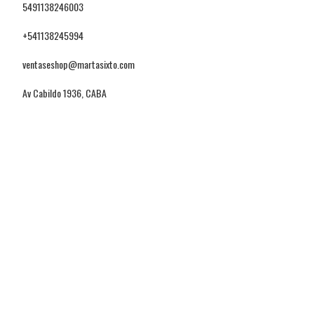
5491138246003
+541138245994
ventaseshop@martasixto.com
Av Cabildo 1936, CABA