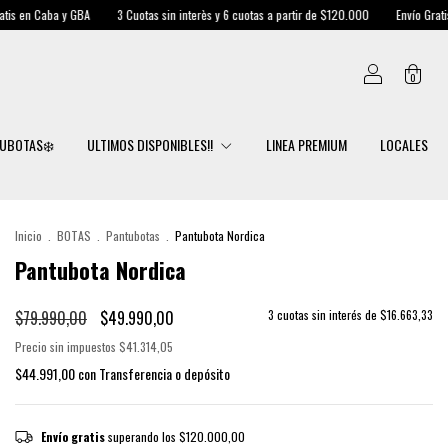
 y GBA
3 Cuotas sin interès y 6 cuotas a partir de $120.000
Envío Gratis en Caba y
0
UBOTAS❄️
ULTIMOS DISPONIBLES!!
LINEA PREMIUM
LOCALES
Inicio
.
BOTAS
.
Pantubotas
.
Pantubota Nordica
Pantubota Nordica
$79.990,00
$49.990,00
3
cuotas sin interés de
$16.663,33
Precio sin impuestos
$41.314,05
$44.991,00
con
Transferencia o depósito
Envío gratis
superando los
$120.000,00