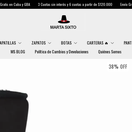
aba y GBA
3 Cuotas sin interès y 6 cuotas a partir de $120.000
Envío Gratis en Caba
APATILLAS
ZAPATOS
BOTAS
CARTERAS 🔥
PANT
MS BLOG
Política de Cambios y Devoluciones
Quiénes Somos
38
%
OFF