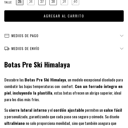
35
36
37
38
39
40
TALLE
MEDIOS DE PAGO
MEDIOS DE ENVÍO
Botas Pre Ski Himalaya
Descubre las
Botas Pre Ski Himalaya
, un modelo excepcional diseñado para
combatir las bajas temperaturas con confort.
Con un forrado íntegro en
piel
,
incluyendo la plantilla
, estas botas ofrecen un abrigo superior, ideal
para los días más fríos.
Su
cierre lateral interno
y el
cordón ajustable
permiten un
calce fácil
y personalizado, garantizando que cada paso sea seguro y cómodo. Su diseño
ultraliviano
no solo proporciona movilidad, sino que también asegura que