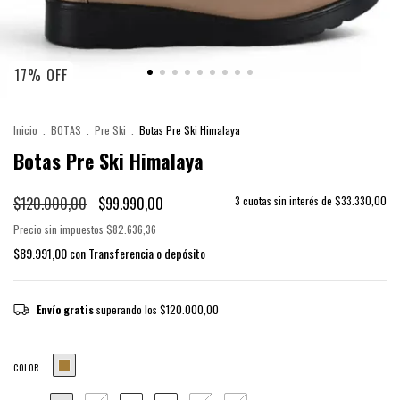
17
%
OFF
Inicio
.
BOTAS
.
Pre Ski
.
Botas Pre Ski Himalaya
Botas Pre Ski Himalaya
$120.000,00
$99.990,00
3
cuotas sin interés de
$33.330,00
Precio sin impuestos
$82.636,36
$89.991,00
con
Transferencia o depósito
Envío gratis
superando los
$120.000,00
COLOR