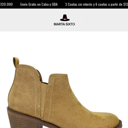
120.000
Envío Gratis en Caba y GBA
3 Cuotas sin interès y 6 cuotas a partir de $120