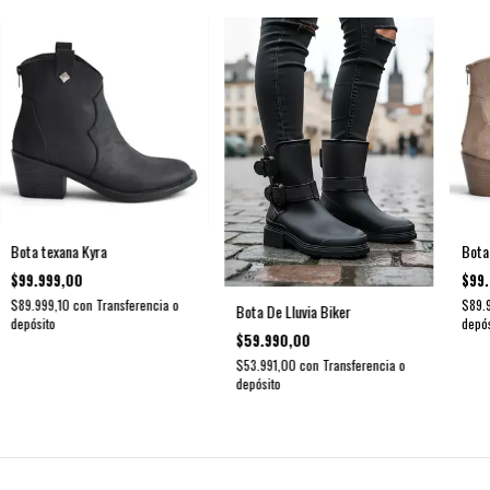
Bota texana Kyra
Bota
$99.999,00
$99.
$89.999,10
con
Transferencia o
$89.
Bota De Lluvia Biker
depósito
depós
$59.990,00
$53.991,00
con
Transferencia o
depósito