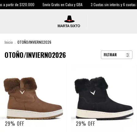
r de $120.000
Envío Gratis en Caba y GBA
3 Cuotas sin interès y 6 cuotas a partir 
Inicio
.
OTOÑO/INVIERNO2026
OTOÑO/INVIERNO2026
FILTRAR
29
%
OFF
29
%
OFF