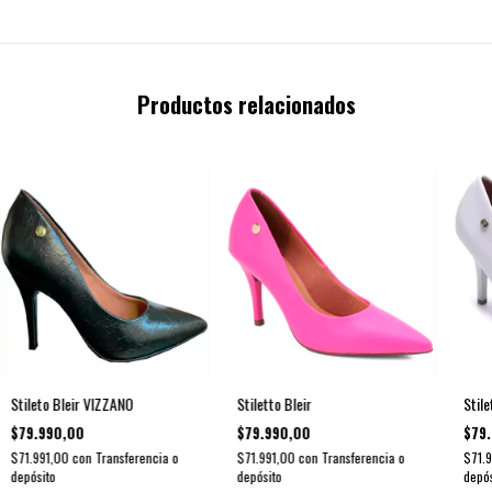
Productos relacionados
Stileto Bleir VIZZANO
Stiletto Bleir
Stile
$79.990,00
$79.990,00
$79
$71.991,00
con
Transferencia o
$71.991,00
con
Transferencia o
$71.
depósito
depósito
depós