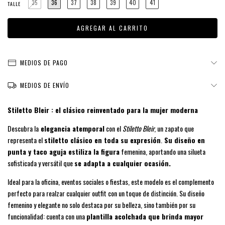
35
36
37
38
39
40
41
TALLE
MEDIOS DE PAGO
MEDIOS DE ENVÍO
Stiletto Bleir : el clásico reinventado para la mujer moderna
Descubra la
elegancia atemporal
con el
Stiletto Bleir
, un zapato que
representa el
stiletto clásico en toda su expresión
.
Su diseño en
punta y taco aguja estiliza la figura
femenina, aportando una silueta
sofisticada y versátil que
se adapta a cualquier ocasión.
Ideal para la oficina, eventos sociales o fiestas, este modelo es el complemento
perfecto para realzar cualquier outfit con un toque de distinción. Su diseño
femenino y elegante no solo destaca por su belleza, sino también por su
funcionalidad: cuenta con una
plantilla acolchada que brinda mayor